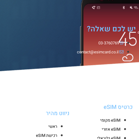
יש לכם שאלה?
03-3760769
contact@esimcard.co.il
כרטיס eSIM
ניווט מהיר
eSIM מקומי
ראשי
eSIM אזורי
רכישת eSIM
eSIM גלובאלי