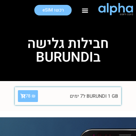
רכשו eSIM
חבילות גלישה בחו"ל
חבילות גלישה
בBURUNDI
BURUNDI 1 GB ל7 ימים
78
₪