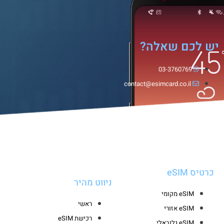
יש לכם שאלה?
03-3760769
contact@esimcard.co.il
כרטיס eSIM
ניווט מהיר
eSIM מקומי
ראשי
eSIM אזורי
רכישת eSIM
eSIM גלובאלי