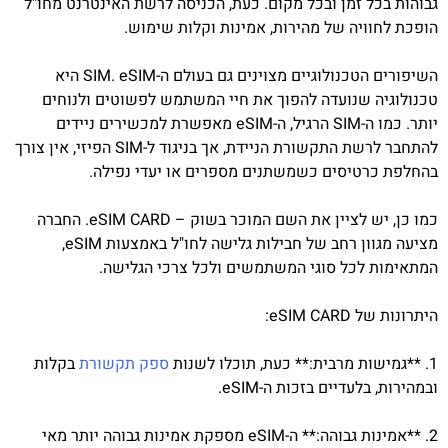
גבוהות בכל זמן ובכל מקום. כעת, הכניסה לרשת האינטרנט מחו"ל
הופכת לחוויה של מהירות, אמינות וקלות שימוש.
השיפורים הטכנולוגיים מצוינים גם בעולם ה-SIM. eSIM היא
טכנולוגיה שנועדה להפוך את חיי המשתמש לפשוטים ולנוחים
יותר. כמו ה-SIM הרגיל, ה-eSIM מאפשרת למכשירים ניידים
להתחבר לרשת התקשורת הניידת, אך בניגוד ל-SIM הפיזי, אין צורך
בהחלפת כרטיסים כשמשתנים מספרים או יעדי נפילה.
כמו כן, יש לציין את השם המוכר בשוק – eSIM CARD. החברה
מציעה מגוון רחב של חבילות גלישה לחו"ל באמצעות eSIM,
המתאימות לכל סוגי המשתמשים ולכל צרכי הגלישה.
היתרונות של eSIM CARD:
1. **גמישות מרבית:** כעת, תוכלו לשנות
ספק תקשורת
בקלות
ובמהירות, בלעדיים בזכות ה-eSIM.
2. **אמינות גבוהה:** ה-eSIM מספקת אמינות גבוהה יותר מאי