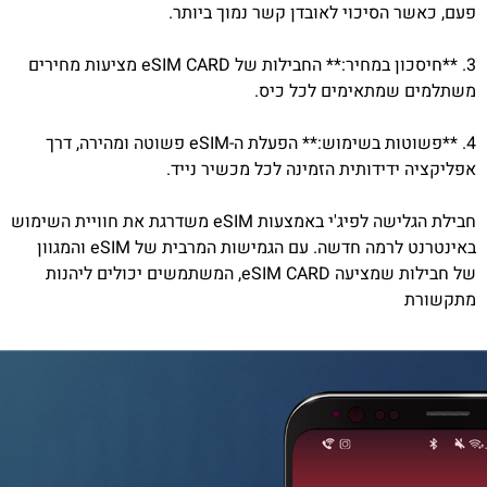
פעם, כאשר הסיכוי לאובדן קשר נמוך ביותר.
3. **חיסכון במחיר:** החבילות של eSIM CARD מציעות מחירים
משתלמים שמתאימים לכל כיס.
4. **פשוטות בשימוש:** הפעלת ה-eSIM פשוטה ומהירה, דרך
אפליקציה ידידותית הזמינה לכל מכשיר נייד.
חבילת הגלישה לפיג'י באמצעות eSIM משדרגת את חוויית השימוש
באינטרנט לרמה חדשה. עם הגמישות המרבית של eSIM והמגוון
של חבילות שמציעה eSIM CARD, המשתמשים יכולים ליהנות
מתקשורת