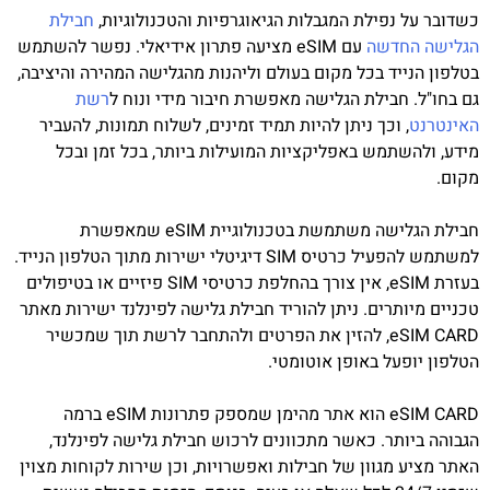
כשדובר על נפילת המגבלות הגיאוגרפיות והטכנולוגיות,
חבילת
הגלישה החדשה
עם eSIM מציעה פתרון אידיאלי. נפשר להשתמש
בטלפון הנייד בכל מקום בעולם וליהנות מהגלישה המהירה והיציבה,
גם בחו"ל. חבילת הגלישה מאפשרת חיבור מידי ונוח ל
רשת
האינטרנט
, וכך ניתן להיות תמיד זמינים, לשלוח תמונות, להעביר
מידע, ולהשתמש באפליקציות המועילות ביותר, בכל זמן ובכל
מקום.
חבילת הגלישה משתמשת בטכנולוגיית eSIM שמאפשרת
למשתמש להפעיל כרטיס SIM דיגיטלי ישירות מתוך הטלפון הנייד.
בעזרת eSIM, אין צורך בהחלפת כרטיסי SIM פיזיים או בטיפולים
טכניים מיותרים. ניתן להוריד חבילת גלישה לפינלנד ישירות מאתר
eSIM CARD, להזין את הפרטים ולהתחבר לרשת תוך שמכשיר
הטלפון יופעל באופן אוטומטי.
eSIM CARD הוא אתר מהימן שמספק פתרונות eSIM ברמה
הגבוהה ביותר. כאשר מתכוונים לרכוש חבילת גלישה לפינלנד,
האתר מציע מגוון של חבילות ואפשרויות, וכן שירות לקוחות מצוין