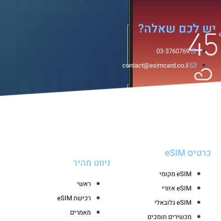
יש לכם שאלה?
03-3760769
contact@esimcard.co.il
כרטיס eSIM
ניווט מהיר
eSIM מקומי
ראשי
eSIM אזורי
רכישת eSIM
eSIM גלובאלי
מאמרים
מכשירים תומכים