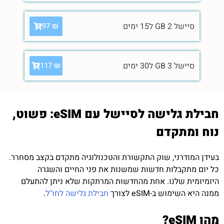
סיישל 2 GB ל15 ימים
97
₪
סיישל 3 GB ל30 ימים
117
₪
חבילת גלישה לסיישל עם eSIM: פשוט,
נוח ומתקדם
בעידן המודרני, שוק התקשורת והטכנולוגיה מתקדם בקצב מסחרר.
כל יום מתקבלות חדשות שמשנות את פני החיים והשגרה
היומיומית שלנו. אחת מהחדשות המרתקות שלא ניתן להתעלם
ממנה היא השימוש ב-eSIM לצורך
חבילת גלישה לחו"ל
.
מהו eSIM?