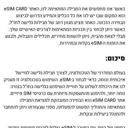
כאשר אנו מחפשים את החבילה המתאימה לנו, האתר eSIM CARD
הוא המקום שבו יש לנו את כל הכלים והמידע הדרוש לביצוע
הבחירה הנכונה. האתר מציע מגוון רחב של חבילות גלישה לחו"ל,
כאשר ניתן לבחור בין תכניות המתאימות לצרכים האישיים שלך.
מבלי לצאת מהבית, ניתן להשוות מחירים, תכלילים והגבלות, ולבצע
את הזמנת ה-eSIM בקלות ובמהירות.
סיכום:
בעולם המודרני של הטכנולוגיה, לצורך חבילת גלישה לסיישל
איכותית ונוחה, כדאי לבחור ב-eSIM. השימוש בטכנולוגיה זו מעניק
לנו את היכולת לשלוט על חוויית השימוש בגלישה בחו"ל בצורה
נוחה יותר, ולהימנע מהתעסקות מיותרת עם כרטיסי SIM פיזיים.
אתר eSIM CARD הוא הבחירה המובהקת למציאת החבילה
המתאימה והתהליך הפשוט להפעלתה, מפני שבעזרתו ניתן להתחבר
ולהתנהל ביעילות ובקלות.
בסופו של היום, עם המעבר ל-eSIM נצליח ליהנות מחוויית ניידות