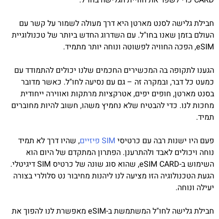
CARD כדי לשפר את חוויית הגלישה בחו"ל.
חבילת גלישה לסנט מארטן היא דרך מעולה לשמור על קשר עם
העולם בזמן שאנו בחו"ל. עם השדרוג החדש ביותר של טכנולוגיית
eSIM, הפכה החוויה לפשוטה ונוחה יותר מתמיד.
הגענו לתקופה בה המכשירים החכמים שלנו יכולים להתמודד עם
כמעט כל דבר, ובמקרה זה – גם עם נסיעה לחו"ל. כאשר מדובר
בסנט מארטן, חופים יפים, אטרקציות מרתקות ואווירה ייחודית
מחכות לנו. כדי להבטיח שלא נחמיץ משהו, חשוב להיות מחוברים
תמיד.
פעם היו ישנות רבה עם כרטיסי
SIM פיזיים
, שהיו דרך לא תמיד
נוחה ויכולים לאבד ולהתרענן. הפתרון המתקדם של היום הוא
השימוש ב-eSIM CARD, שהוא סוג שונה של כרטיס SIM דיגיטלי.
הגעת הטכנולוגיה הזו מציעה לנו ליהנות מחיבור נט סלולרי בצורה
יעילה ונוחה.
חבילת גלישה לחו"ל המשתמשת ב-eSIM מאפשרת לנו להפוך את