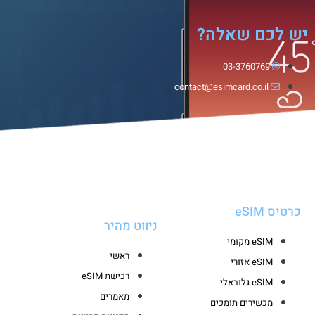
יש לכם שאלה?
03-3760769
contact@esimcard.co.il
כרטיס eSIM
ניווט מהיר
eSIM מקומי
ראשי
eSIM אזורי
רכישת eSIM
eSIM גלובאלי
מאמרים
מכשירים תומכים