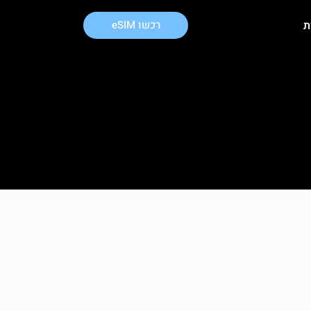
ת
רכשו eSIM