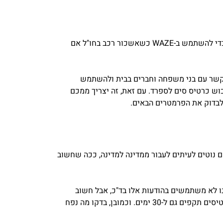
מה אם כרטיס ה-SIM לא יעבוד לי בספרד? מה אם לא אצליח לשלוח הודעות ווצאפ? מה אם לא יהיה לי מספיק נפח גלישה כדי להשתמש ב-WAZE כשאשכור רכב בחו"ל אם
 קשר עם בני משפחה וחברים בבית ולהשתמש
כוש כרטיס סים לספרד. עם זאת, זה יצריך ממכם
 נוטים לעיתים לעבור ממדינה למדינה, ככה שחשוב
מות הודעות ה-SMS שתוכלו לבצע מחו"ל. אמנם רובנו לא משתמשים בהודעות אלו בד"כ, אבל חשוב
שיהיה לכם מושג לגבי זה. כמו כן, בדקו את הפרמטר של משך התקופה שבה הכרטיס שלכם יהיה תקף. שימו לב, חלק מהכרטיסים תקפים גם ל-30 ימים. וכמובן, בדקו מה נפח