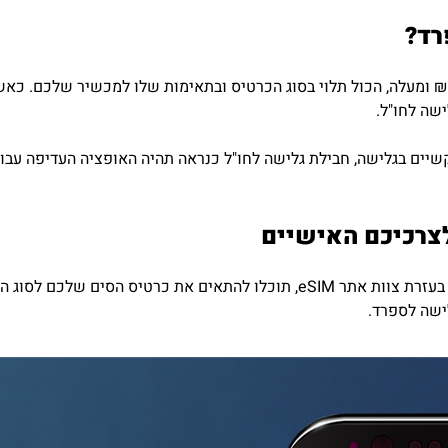
רד?
רטיס סים לספרד נמכר במחירים שבין 50 ₪ ל-250 ₪ ומעלה, הכול תלוי בסוג הכרטיס ובתאימות של
שה לחו"ל.
יים בגלישה, חבילת גלישה לחו"ל כנראה תהיה האופציה העדיפה עבור
לצרכיכם האישיים
בין אם אתם נוסעים לנסיעת עסקים או למטרת נופש, בעזרת צוות אתר eSIM, תוכלו 
לישה לספרד.