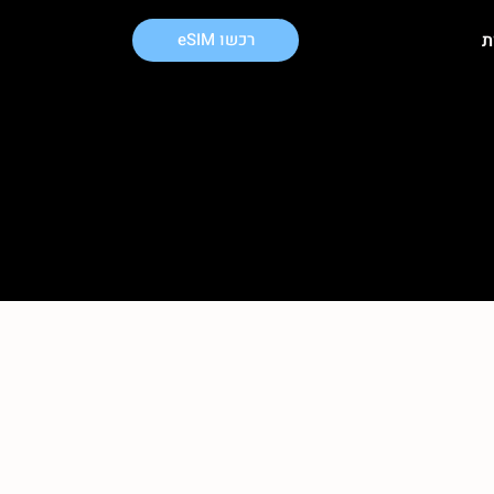
ת
רכשו eSIM