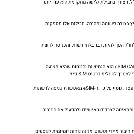
ל, הצורך בחבילת גלישה מתקדמת הוא עוד יותר
ותה ניתן להשיג חבילת גלישה לשוויץ בצורה פשוטה ומהירה. חבילות אלו מספקות
חו"ל הפך להיות דבר בלתי רשות, והכניסה לרשת
ה-eSIM CARD היא טכנולוגיה המאפשרת חיבור לרשת הסלולרית באמצעות כרטיס SIM אלקטרוני. היתרון המרכזי של ה-eSIM CARD הוא הגמישות והנוחות שהיא מציעה.
שימוש ב-eSIM CARD לחבילת גלישה לשוויץ מציע רבות של יתרונות. ראשית ונכון לציין, הנוחות בהפעלת החיבור היא ללא פסק. נוסף על כך, ה-eSIM מאפשרת כניסה לרשתות
ות eSIM. באמצעות האתר ניתן לבחור חבילה שמתאימה לצרכים האישיים ולהפעיל את החיבור
יבור מיידי ופשוט, מקנה נוחות יומיומית לנוסעים,