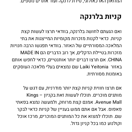
המוזאון הארכאולוגי, טירת לרנקה ועוד אתרים נוספים.
קניות בלרנקה
ואם הגעתם לחושה בלרנקה, בוודאי תרצו לעשות קצת
קניות. כדאי לקנות מזכרות מקומיות המייצגות את בתי
המלאכה המסורתיים של האזור. בוודאי תפגשו הרבה חנויות
מזכרות בטיילת הדקלים, אך רוב הדברים הם MADE IN
CHINA. אם תרצו דברים יותר אותנטיים, כדאי לחפש אותם
באזור Laiki Yeitonia שם נמצאים בעלי מלאכה העוסקים
באומנות מסורתית.
אם תרצו חווית קניות קצת יותר מודרנית, עם דגש על
מותגים מוכרים. תוכלו לעשות זאת בקניון – Kings
Avenue Mall. אמנם קצת מרוחק, ולמעשה נמצא בפאתי
פאפוס. אבל אם אתם ממש בעניין של קניות כדאי לבקר
שם. תוכלו למצוא את כל המותגים המוכרים, מרכז אוכל
וקולנוע כמו בכל קניון גדול.